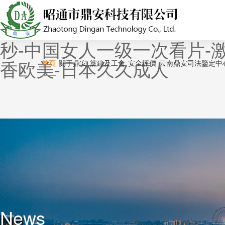
亚洲第一色-天天操天天舔-男
美国产成人-天堂中文字幕在
秒-中国女人一级一次看片-激情
香欧美-日本久久成人
首頁
關于鼎安
黨建及工會
安全評價
云南鼎安司法鑒定中
News