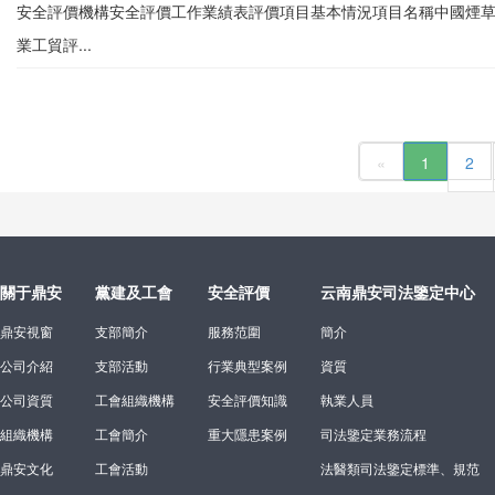
安全評價機構安全評價工作業績表評價項目基本情況項目名稱中國煙草總公司
業工貿評...
«
1
2
關于鼎安
黨建及工會
安全評價
云南鼎安司法鑒定中心
鼎安視窗
支部簡介
服務范圍
簡介
公司介紹
支部活動
行業典型案例
資質
公司資質
工會組織機構
安全評價知識
執業人員
組織機構
工會簡介
重大隱患案例
司法鑒定業務流程
鼎安文化
工會活動
法醫類司法鑒定標準、規范