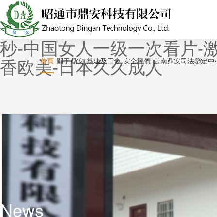
亚洲第一色-天天操天天舔-男
美国产成人-天堂中文字幕在
秒-中国女人一级一次看片-激情
香欧美-日本久久成人
首頁
關于鼎安
黨建及工會
安全評價
云南鼎安司法鑒定中
News