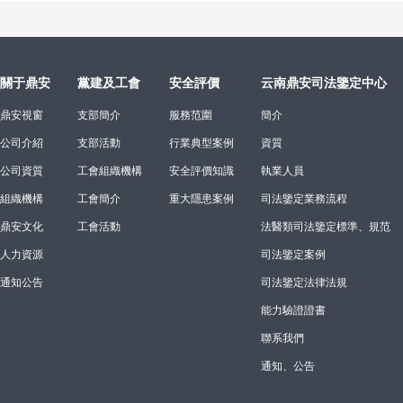
關于鼎安
黨建及工會
安全評價
云南鼎安司法鑒定中心
鼎安視窗
支部簡介
服務范圍
簡介
公司介紹
支部活動
行業典型案例
資質
公司資質
工會組織機構
安全評價知識
執業人員
組織機構
工會簡介
重大隱患案例
司法鑒定業務流程
鼎安文化
工會活動
法醫類司法鑒定標準、規范
人力資源
司法鑒定案例
通知公告
司法鑒定法律法規
能力驗證證書
聯系我們
通知、公告