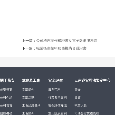
上一篇：
公司標志著作權證書及電子版形服務證
下一篇：
職業衛生技術服務機構資質證書
關于鼎安
黨建及工會
安全評價
云南鼎安司法鑒定中心
鼎安視窗
支部簡介
服務范圍
簡介
公司介紹
支部活動
行業典型案例
資質
公司資質
工會組織機構
安全評價知識
執業人員
組織機構
工會簡介
重大隱患案例
司法鑒定業務流程