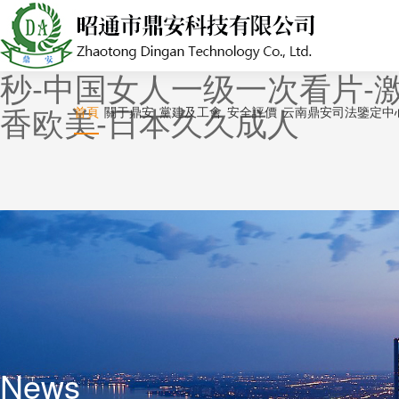
亚洲第一色-天天操天天舔-男
美国产成人-天堂中文字幕在
秒-中国女人一级一次看片-激情
香欧美-日本久久成人
首頁
關于鼎安
黨建及工會
安全評價
云南鼎安司法鑒定中
News