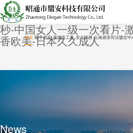
亚洲第一色-天天操天天舔-男
美国产成人-天堂中文字幕在
秒-中国女人一级一次看片-激情
香欧美-日本久久成人
首頁
關于鼎安
黨建及工會
安全評價
云南鼎安司法鑒定中
News