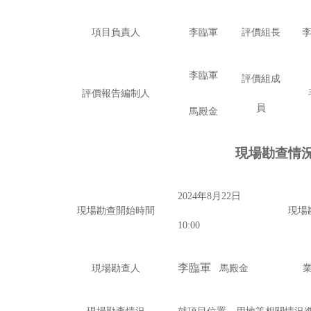
項目負責人
李臨軍
評價組長
李臨軍
評價組成
評價報告編制人
員
馬殿金
現場勘查情
2024年8月22日
現場勘查開始時間
現場
10
:00
李臨軍
現場勘查人
馬殿金