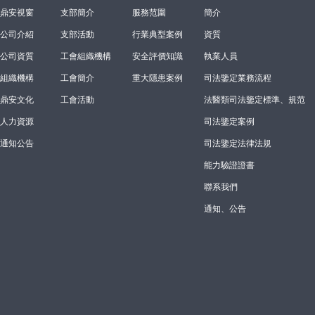
鼎安視窗
支部簡介
服務范圍
簡介
公司介紹
支部活動
行業典型案例
資質
公司資質
工會組織機構
安全評價知識
執業人員
組織機構
工會簡介
重大隱患案例
司法鑒定業務流程
鼎安文化
工會活動
法醫類司法鑒定標準、規范
人力資源
司法鑒定案例
通知公告
司法鑒定法律法規
能力驗證證書
聯系我們
通知、公告