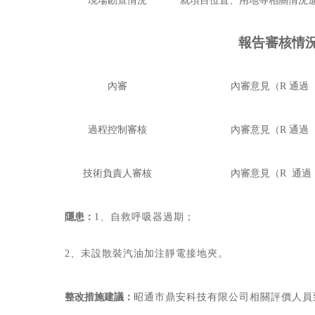
現場勘查情況
就項目位置、用地等相關情況
報告審核情
內審
內審意見（
R
通過
過程控制審核
內審意見（
R
通過
技術負責人審核
內審意見（
R
通過
隱患：
1、自救呼吸器過期；
2、未設散裝汽油加注靜電接地夾。
整改措施建議：
昭通市鼎安科技有限公司相關評價人員